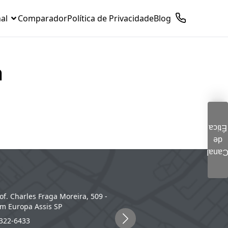
nal
Comparador
Política de Privacidade
Blog
a
Ética
de
Clique aqui e preencha o
Cana
formulário. Este é um
canal seguro
Tupã
of. Charles Fraga Moreira, 509 -
Rua Brasil, nº 1110, Vila Espan
m Europa
Assis
SP
Tupã
SP
322-6433
(14) 3404-1200