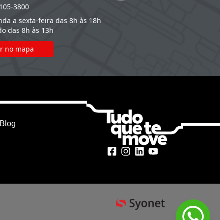
105-3800
(14) 2105-3800
a a sexta-feira das 8h às 18h
Segunda a sexta-feira das 8h às
o das 8h às 13h
Sábado das 8h às 13h
r no mapa
Ver no mapa
Blog