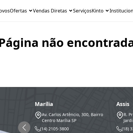
ovos
Ofertas
Vendas Diretas
Serviços
Kinto
Institucio
Página não encontrad
Marília
Assis
Av. Carlos Artêncio, 300, Bairro
R. Pr
Centro
Marília
SP
Jardi
(14) 2105-3800
(18) 3