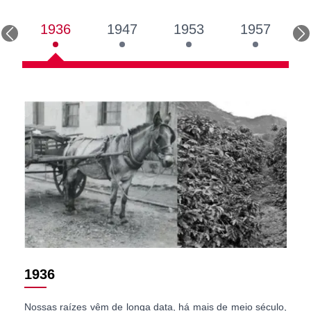
1936
1947
1953
1957
1936
19
Nossas raízes vêm de longa data, há mais de meio século,
Com 