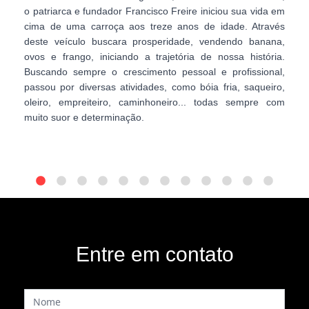
o patriarca e fundador Francisco Freire iniciou sua vida em
din
cima de uma carroça aos treze anos de idade. Através
dono
deste veículo buscara prosperidade, vendendo banana,
cam
ovos e frango, iniciando a trajetória de nossa história.
cere
Buscando sempre o crescimento pessoal e profissional,
irmã
passou por diversas atividades, como bóia fria, saqueiro,
puxa
oleiro, empreiteiro, caminhoneiro... todas sempre com
muit
muito suor e determinação.
Entre em contato