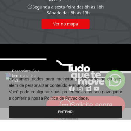
Segunda a sexta-feira das 8h às 18h
Sábado das 8h às 13h
Ver no mapa
Desacelere. Seu
bem maior é a
Coletamos dados para melhorar o desempenho do site,
vida.
além de personalizar conteúdo e anúncios.
Você pode configurar suas preferências no seu navegador
e conferir a nossa
Política de Privacidade
.
Solicite agora
ENTENDI
Mirai Toyota