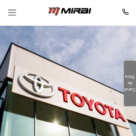
Ética
de
Clique aqui e preencha o
Canal
formulário. Este é um
canal seguro