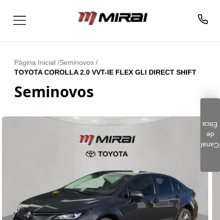
Página Inicial /
Seminovos
/
TOYOTA COROLLA 2.0 VVT-IE FLEX GLI DIRECT SHIFT
Seminovos
Ética
de
Clique aqui e preencha o
Canal
formulário. Este é um
canal seguro