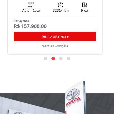
Automática
32314
km
Flex
Por apenas
Po
R$ 157.900,00
R
Tenho Interesse
*Consulte Condições