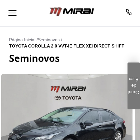
Página Inicial /
Seminovos
/
TOYOTA COROLLA 2.0 VVT-IE FLEX XEI DIRECT SHIFT
Seminovos
Ética
de
Clique aqui e preencha o
Canal
formulário. Este é um
canal seguro