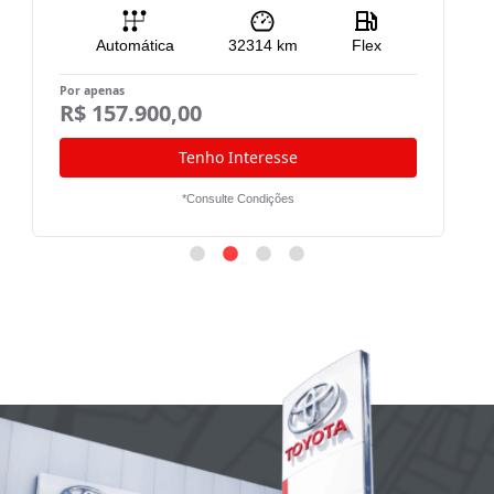
Automática
32314
km
Flex
Por apenas
Po
R$ 157.900,00
R
Tenho Interesse
*Consulte Condições