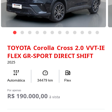
TOYOTA Corolla Cross 2.0 VVT-IE
FLEX GR-SPORT DIRECT SHIFT
2025
Automática
34479
km
Flex
Por apenas
R$ 190.000,00
à vista