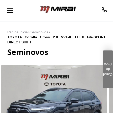
Página Inicial /
Seminovos
/
TOYOTA Corolla Cross 2.0 VVT-IE FLEX GR-SPORT
DIRECT SHIFT
Seminovos
Ética
de
Clique aqui e preencha o
Canal
formulário. Este é um
canal seguro