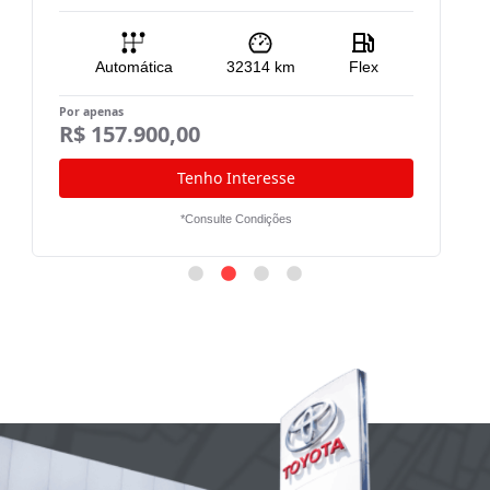
Automática
32314
km
Flex
Por apenas
Po
R$ 157.900,00
R
Tenho Interesse
*Consulte Condições