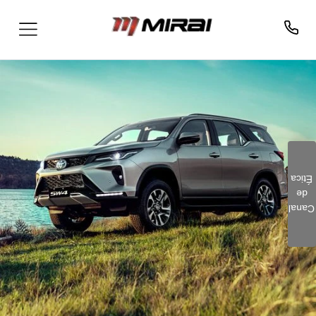
Ética
de
Clique aqui e preencha o
Canal
formulário. Este é um
canal seguro