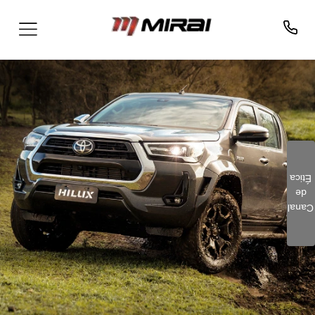
Ética
de
Clique aqui e preencha o
Canal
formulário. Este é um
canal seguro