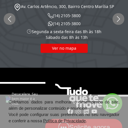
Av. Carlos Artêncio, 300, Bairro Centro
Marília
SP
(14) 2105-3800
(14) 2105-3800
Segunda a sexta-feira das 8h às 18h
Sábado das 8h às 13h
Ver no mapa
Desacelere. Seu
bem maior é a
Coletamos dados para melhorar o desempenho do site,
vida.
além de personalizar conteúdo e anúncios.
Você pode configurar suas preferências no seu navegador
e conferir a nossa
Política de Privacidade
.
Solicite agora