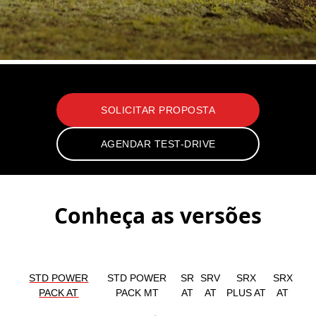
Hilux Cabine Dupla
SOLICITAR PROPOSTA
AGENDAR TEST-DRIVE
Conheça as versões
STD POWER
STD POWER
SR
SRV
SRX
SRX
PACK AT
PACK MT
AT
AT
PLUS AT
AT