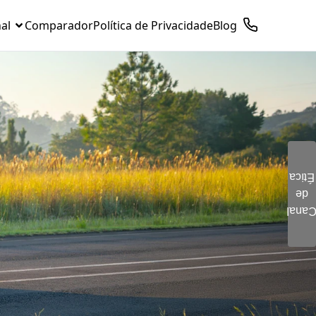
nal
Comparador
Política de Privacidade
Blog
Ética
de
Clique aqui e preencha o
Cana
formulário. Este é um
canal seguro