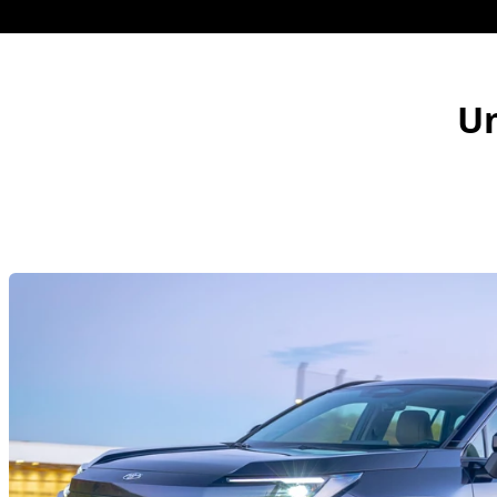
de 239 cv, transmissão e-
tecnologias de segurança
CVT (transaxle) e tração
ativa que inclui controle
integral AWD elétrica (E-
adaptativo de velocidade
Four).
de cruzeiro, assistente de
pré-colisão, sistema de
Um
alerta de oscilação, farol
alto automático e sistema
de alerta de mudança de
faixa com assistência de
direção.