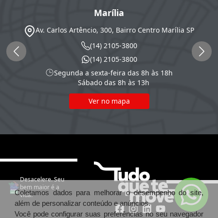
Marília
Av. Carlos Artêncio, 300, Bairro Centro
Marília
SP
(14) 2105-3800
(14) 2105-3800
Segunda a sexta-feira das 8h às 18h
Sábado das 8h às 13h
Ver no mapa
Desacelere. Seu
bem maior é a
Coletamos dados para melhorar o desempenho do site,
vida.
além de personalizar conteúdo e anúncios.
Você pode configurar suas preferências no seu navegador