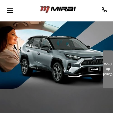
Ética
de
Clique aqui e preencha o
Canal
formulário. Este é um
canal seguro