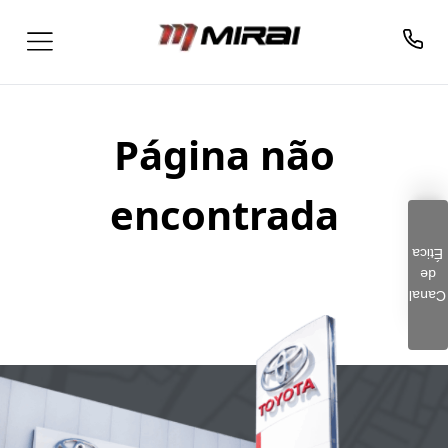
Página não
encontrada
Ética
de
Clique aqui e preencha o
Canal
formulário. Este é um
canal seguro