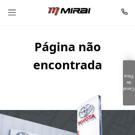
Página não
encontrada
Ética
de
Clique aqui e preencha o
Canal
formulário. Este é um
canal seguro