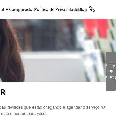
nal
Comparador
Política de Privacidade
Blog
Ética
de
Clique aqui e preencha o
Cana
formulário. Este é um
canal seguro
OR
 das revisões que estão chegando e agendar o serviço na
data e horário para você.