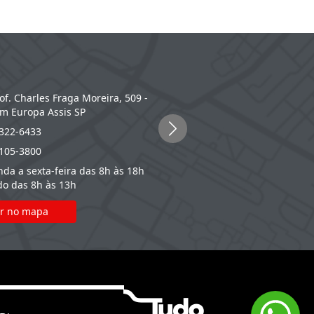
Tupã
rof. Charles Fraga Moreira, 509 -
Rua Brasil, nº 1110, Vila Espa
im Europa
Assis
SP
Tupã
SP
3322-6433
(14) 3404-1200
2105-3800
(14) 2105-3800
da a sexta-feira das 8h às 18h
Segunda a sexta-feira das 8h à
o das 8h às 13h
Sábado das 8h às 13h
r no mapa
Ver no mapa